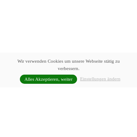
Wir verwenden Cookies um unsere Webseite stätig zu
verbessern.
Einstellungen ändern
Alles Akzeptieren, weiter
Urlaub sichern
UNVERBINDLICH ANFRAGEN
URLAUB ANFRAGEN